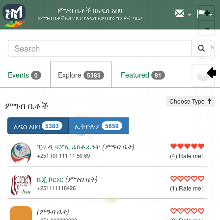
ምግብ ቤቶች በአዲስ አበባ
+
በምግብ ቤቶችኢትዮጵያ የአዲስ አበባ በይነ ግንኙነት ካርታ
-
Set
marker
Events
Explore
Featured
0
5383
81
Choose Type
ምግብ ቤቶች
አዲስ አበባ
ኢትዮጵያ
5383
5659
ፒዛ ዲ ናፖሊ ሬስቶራንት
(ምግብ ቤት)
+251 (0) 111 11 50 89
(4) Rate me!
ኬጂ ኮርነር
(ምግብ ቤት)
+251111118426
(1) Rate me!
(ምግብ ቤት)