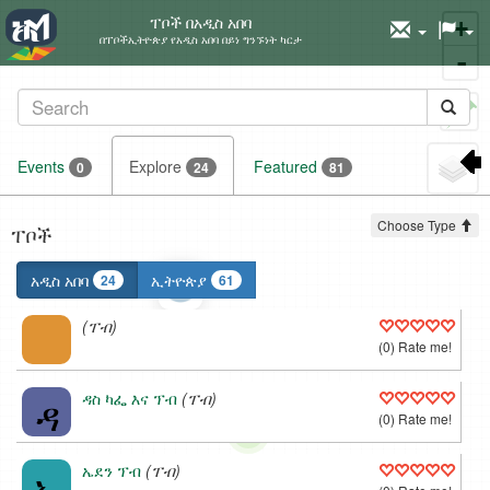
ፐቦች በአዲስ አበባ
+
በፐቦችኢትዮጵያ የአዲስ አበባ በይነ ግንኙነት ካርታ
-
Set
marker
Events
Explore
Featured
0
24
81
Choose Type
ፐቦች
አዲስ አበባ
ኢትዮጵያ
24
61
(ፐብ)
(0) Rate me!
ዳ
ዳስ ካፌ እና ፕብ
(ፐብ)
(0) Rate me!
ኤ
ኤደን ፕብ
(ፐብ)