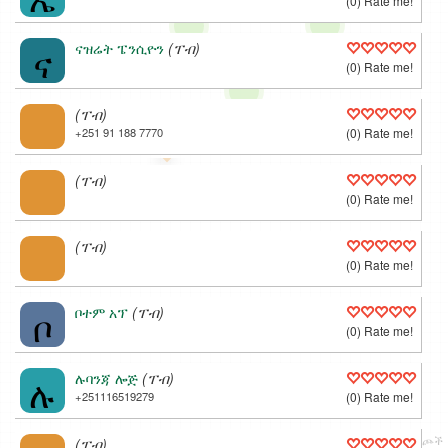
(0) Rate me!
ና
ናዝሬት ፔንሲዮን
(ፐብ)
(0) Rate me!
(ፐብ)
+251 91 188 7770
(0) Rate me!
(ፐብ)
(0) Rate me!
(ፐብ)
(0) Rate me!
ቦ
ቦተም አፕ
(ፐብ)
(0) Rate me!
ሉ
ሉባንጃ ሎጅ
(ፐብ)
+251116519279
(0) Rate me!
v1.9 | © 2008-2022
B.A.M.E. P.L.C.
/
OPG
, © ODbL
ነፃና ፈጣን የዓለም ካርታ
አዋጮች
(ፐብ)