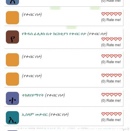
(0) Rate me!
(የቀብር ቦታ)
(0) Rate me!
የ
የቅዱስ ፊሊጶስ ቤተ ክርስቲያን የቀብር ቦታ
(የቀብር ቦታ)
(0) Rate me!
(የቀብር ቦታ)
(0) Rate me!
(የቀብር ቦታ)
(0) Rate me!
ተ
ተክለሃይማኖት
(የቀብር ቦታ)
(0) Rate me!
ኢ
ኢስላም መቃብር
(የቀብር ቦታ)
(0) Rate me!
v1.9 | © 2008-2022
B.A.M.E. P.L.C.
/
OPG
, © ODbL
ነፃና ፈጣን የዓለም ካርታ
አዋጮች