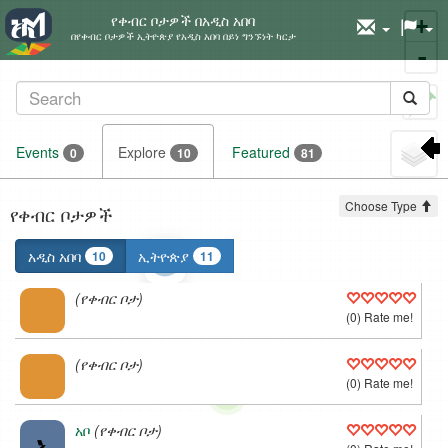
የቀብር ቦታዎች በአዲስ አበባ
+
በየቀብር ቦታዎች ኢትዮጵያ የአዲስ አበባ በይነ ግንኙነት ካርታ
-
Set
marker
Events
Explore
Featured
0
10
81
Choose Type
የቀብር ቦታዎች
አዲስ አበባ
ኢትዮጵያ
10
11
(የቀብር ቦታ)
(0) Rate me!
(የቀብር ቦታ)
(0) Rate me!
አ
አቦ
(የቀብር ቦታ)