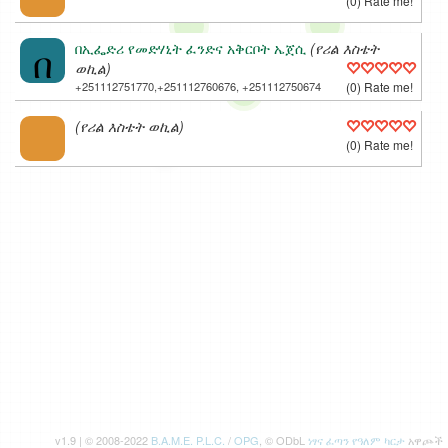
(0) Rate me!
በ
በኢፌድሪ የመድሃኒት ፈንድና አቅርቦት ኤጀሲ
(የሪል እስቴት
ወኪል)
+251112751770,+251112760676, +251112750674
(0) Rate me!
(የሪል እስቴት ወኪል)
(0) Rate me!
v1.9 | © 2008-2022
B.A.M.E. P.L.C.
/
OPG
, © ODbL
ነፃና ፈጣን የዓለም ካርታ
አዋጮች