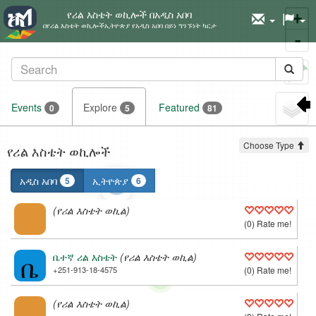
የሪል እስቴት ወኪሎች በአዲስ አበባ
+
በየሪል እስቴት ወኪሎችኢትዮጵያ የአዲስ አበባ በይነ ግንኙነት ካርታ
-
Set
marker
Events
Explore
Featured
0
5
81
Choose Type
የሪል እስቴት ወኪሎች
አዲስ አበባ
ኢትዮጵያ
5
6
(የሪል እስቴት ወኪል)
(0) Rate me!
ቤ
ቤተኛ ሪል እስቴት
(የሪል እስቴት ወኪል)
+251-913-18-4575
(0) Rate me!
(የሪል እስቴት ወኪል)