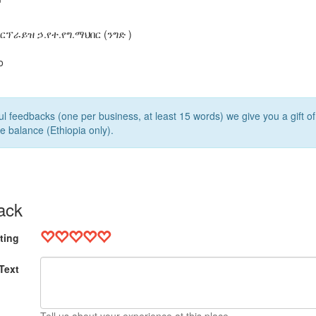
5
ፕራይዝ ኃ.የተ.የግ.ማህበር (ንግድ )
o
l feedbacks (one per business, at least 15 words) we give you a gift o
e balance (Ethiopia only).
ack
ting
Text