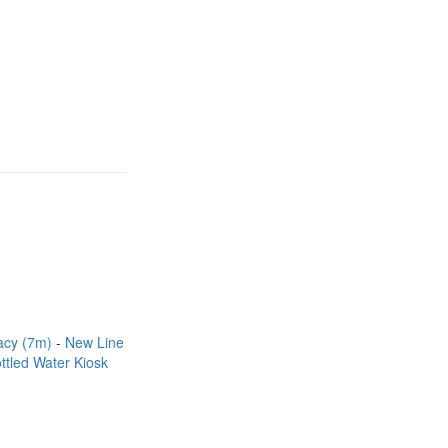
acy (7m)
New Line
ttled Water Kiosk