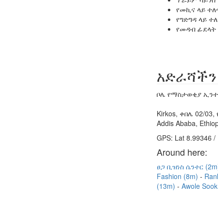
የመኪና ላይ ተለ
የግድግዳ ላይ ተ
የመዳብ ፊደላት
አድራሻችን
ቦሌ የማስታወቂያ ኢንተር
Kirkos, ቀበሌ 02/03
Addis Ababa, Ethiop
GPS: Lat 8.99346 /
Around here:
ፀጋ ቢዝነስ ሴንተር (2
Fashion (8m)
Ran
(13m)
Awole Sook