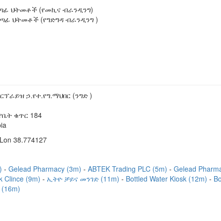
ጣፊ ህትመቶች (የመኪና ብራንዲንግ)
ለጣፊ ህትመቶች (የግድግዳ ብራንዲንግ )
ፕራይዝ ኃ.የተ.የግ.ማህበር (ንግድ )
, የቤት ቁጥር 184
ia
 Lon 38.774127
m)
Gelead Pharmacy (3m)
ABTEK Trading PLC (5m)
Gelead Pharm
k Clince (9m)
ኢትዮ ቻይና መንገድ (11m)
Bottled Water Kiosk (12m)
Bo
 (16m)