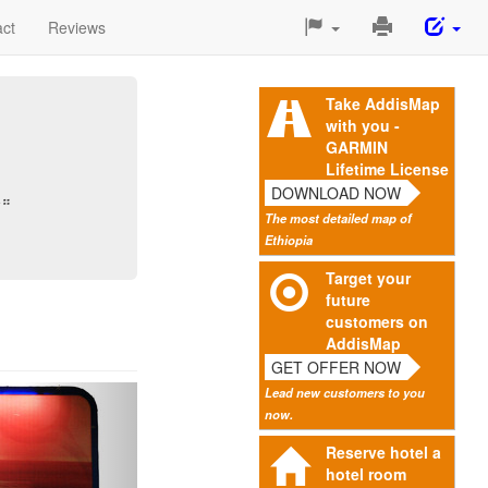
Print
ct
Reviews
This
Page
Take AddisMap
with you -
GARMIN
Lifetime License
DOWNLOAD NOW
ው።
The most detailed map of
Ethiopia
Target your
future
customers on
AddisMap
GET OFFER NOW
Next
Lead new customers to you
now.
Reserve hotel a
hotel room