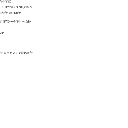
ስተባበር
ውን በማሳደግ ገበያውን
ልግሎት መስጠት
ላማ በሚመቱበት መልኩ
ራት
ተዋወቂያ እና የህትመት