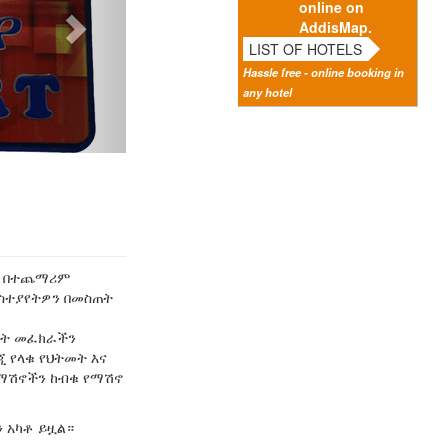
online on
AddisMap.
LIST OF HOTELS
Hassle free - online booking in
any hotel
። በተጨማሪም
አስተያየትዎን በመስጠት
ሎት መፈክራችን
 የላቁ የህትመት እና
 ማሽኖችን ከብቁ የማሽኖ
 አካቶ ይዟል።