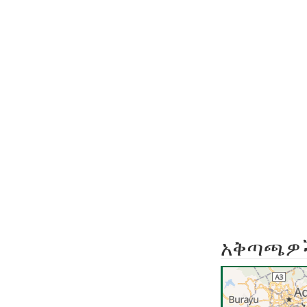
አቅጣጫዎ