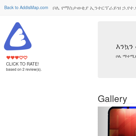
ቦሌ የማስታወቂያ ኢንተርፕራይዝ ኃ.የተ.የ
Back to AddisMap.com
እንኳን
ቦሌ ማተሚያ
3.5
CLICK TO RATE!
based on
2
review(s).
Gallery
Previou