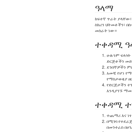
ዓላማ
ከፍተኛ ጥራት ያላቸው፣
ስክሪን ህትመቶችን፣ በ
መስራት ነው።
ተቀዳሚ 
ሁሉንም ፍላጎት 
ድርጅቶችን መድ
ደንበኞቻችን ም
አመቺ የሆነ የማ
የማስታወቂያ ዘር
የድርጅታችን ተ
እንዲያገኙ ማ
ተቀዳሚ ተ
ተጨማሪ እና ነ
በሚገባ የተደራጀ
በመንተራስ በሀ