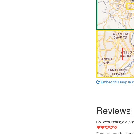
Embed this map in y
Reviews
ቦሌ የማስታወቂያ ኢንተር
7 years ago
by
sus