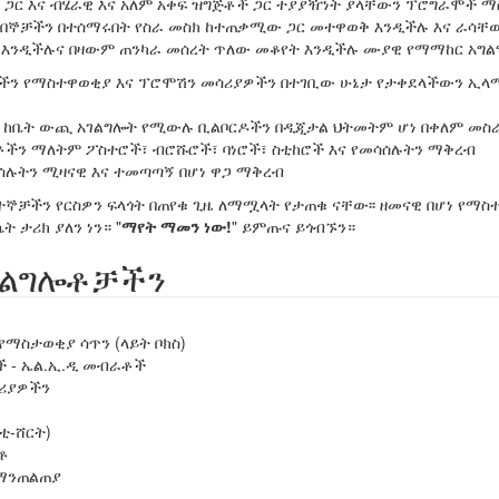
ት ጋር እና ብሄራዊ እና አለም አቀፍ ዝግጅቶች ጋር ተያያዥነት ያላቸውን ፕሮግራሞች ማ
ደንበኞቻችን በተሰማሩበት የስራ መስክ ከተጠቃሚው ጋር መተዋወቅ እንዲችሉ እና ራሳቸ
 እንዲችሉና በዛውም ጠንካራ መሰረት ጥለው መቆየት እንዲችሉ ሙያዊ የማማከር አግ
ችን የማስተዋወቂያ እና ፕሮሞሽን መሳሪያዎችን በተገቢው ሁኔታ የታቀደላችውን ኢ
ና ከቤት ውጪ አገልግሎት የሚውሉ ቢልቦርዶችን በዲጂታል ህትመትም ሆነ በቀለም መስ
ችን ማለትም ፖስተሮች፣ ብሮሹሮች፣ ባነሮች፣ ስቲከሮች እና የመሳሰሉትን ማቅረብ
ሰሉትን ሚዛናዊ እና ተመጣጣኝ በሆነ ዋጋ ማቅረብ
ኞቻችን የርስዎን ፍላጎት በጠየቁ ጊዜ ለማሟላት የታጠቁ ናቸው፡፡ ዘመናዊ በሆነ የማስ
ኬት ታሪክ ያለን ነን።
ማየት ማመን ነው!
ይምጡና ይጎብኙን።
ገልግሎቶቻችን
ማስታወቂያ ሳጥን (ላይት ቦክስ)
ች - ኤል.ኢ.ዲ መብራቶች
ሪያዎችን
ቲ-ሸርት)
ቶ
ማንጠልጠያ