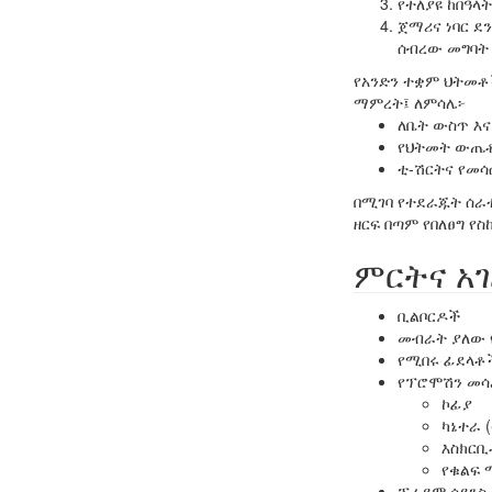
የተለያዩ ከበዓላ
ጀማሪና ነባር 
ሰብረው መግባት
የአንድን ተቋም ህትመቶ
ማምረት፤ ለምሳሌ፦
ለቤት ውስጥ እ
የህትመት ውጤቶ
ቲ-ሽርትና የመሳ
በሚገባ የተደራጁት ሰራተ
ዘርፍ በጣም የበለፀግ የስ
ምርትና አ
ቢልቦርዶች
መብራት ያለው የ
የሚበሩ ፊደላቶ
የፕሮሞሽን መሳ
ኮፊያ
ካኔተራ (
እስክርቢ
የቁልፍ 
ፕራይም ሳይንስ