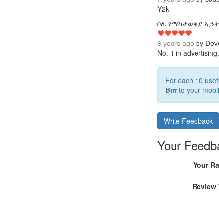
Y2k
ቦሌ የማስታወቂያ ኢንተር
8 years ago
by
Dev
No. 1 in advertising.
For each 10 usefu
Birr
to your mobil
Write Feedback
Your Feedb
Your Ra
Review 