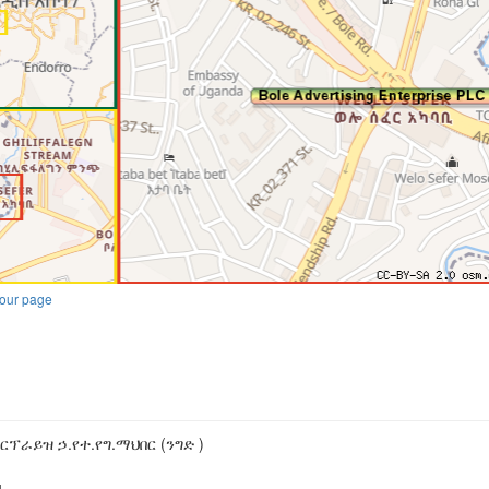
our page
2
ፕራይዝ ኃ.የተ.የግ.ማህበር (ንግድ )
u