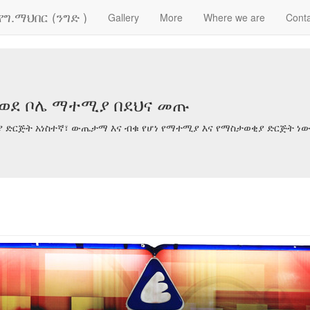
ግ.ማህበር (ንግድ )
Gallery
More
Where we are
Conta
 ወደ ቦሌ ማተሚያ በደህና መጡ
 ድርጅት አነስተኛ፣ ውጤታማ እና ብቁ የሆነ የማተሚያ እና የማስታወቂያ ድርጅት ነ
s