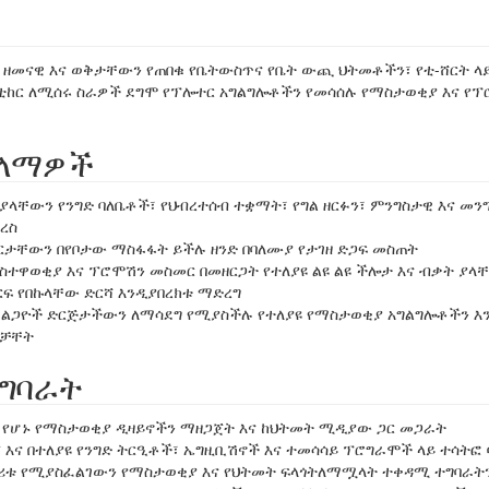
 ዘመናዊ እና ወቅታቸውን የጠበቁ የቤትውስጥና የቤት ውጪ ህትመቶችን፣ የቲ-ሸርት ላ
ስቲከር ለሚሰሩ ስራዎች ደግሞ የፕሎተር አግልግሎቶችን የመሳሰሉ የማስታወቂያ እና የ
ዓላማዎች
ያላቸውን የንግድ ባለቤቶች፣ የህብረተሰብ ተቋማት፣ የግል ዘርፉን፣ ምንግስታዊ እና መን
ረስ
ርታቸውን በየቦታው ማስፋፋት ይችሉ ዘንድ በባለሙያ የታገዘ ድጋፍ መስጠት
ስተዋወቂያ እና ፕሮሞሽን መስመር በመዘርጋት የተለያዩ ልዩ ልዩ ችሎታ እና ብቃት ያላ
ፍ የበኩላቸው ድርሻ እንዲያበረክቱ ማድረግ
ገልጋዮች ድርጅታችውን ለማሳደግ የሚያስችሉ የተለያዩ የማስታወቂያ አግልግሎቶችን 
መቻቸት
ግባራት
ፃ የሆኑ የማስታወቂያ ዲዛይኖችን ማዘጋጀት እና ከህትመት ሚዲያው ጋር መጋራት
 እና በተለያዩ የንግድ ትርዒቶች፣ ኤግዚቢሽኖች እና ተመሳሳይ ፕሮግራሞች ላይ ተሳትፎ
ገሪቱ የሚያስፈልገውን የማስታወቂያ እና የህትመት ፍላጎትለማሟላት ተቀዳሚ ተግባራት