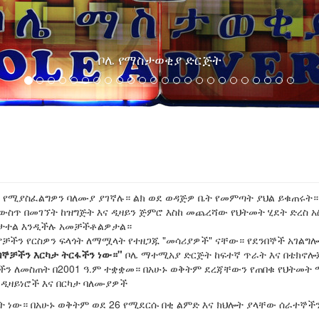
 የሚያስፈልግዎን ባለሙያ ያገኛሉ። ልክ ወደ ወዳጅዎ ቤት የመምጣት ያህል ይቁጠሩት
 ውስጥ በመገኘት ከዝግጅት እና ዲዛይን ጅምሮ እስከ መጨረሻው የህትመት ሂደት ድረስ 
የባንዲራ ላይ ህትመት
ከታተል እንዲችሉ አመቻችቶልዎታል።
ቻችን የርስዎን ፍላጎት ለማሟላት የተዘጋጁ
መሳሪያዎች
ናቸው። የደንበኞች አገልግ
በኞቻችን እርካታ ትርፋችን ነው።
ቦሌ ማተሚአያ ድርጅት ከፍተኛ ጥራት እና በቴክኖሎጂ
ን ለመስጠት በ2001 ዓ.ም ተቋቋመ። በአሁኑ ወቅትም ደረጃቸውን የጠበቁ የህትመት
 ዲዛይነሮች እና በርካታ ባለሙያዎች
ት ነው። በአሁኑ ወቅትም ወደ 26 የሚደርሱ በቂ ልምድ እና ክህሎት ያላቸው ሰራተኞችን