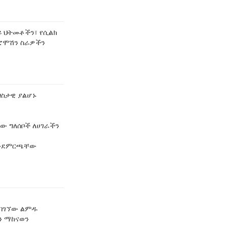
ይ ህትመቶችን፣ የሲልክ
ፕሮሞሽን ስራዎችን
ግስታዊ ያልሆኑ
ቸው ግለሰቦች ለሀገራችን
እንደምርጫቸው
 ባገኘው ልምዱ
ን ማከናወን